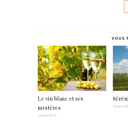
VOUS 
Le vin blanc et ses
Séréni
16 avril 2
mystères
14 avril 2016