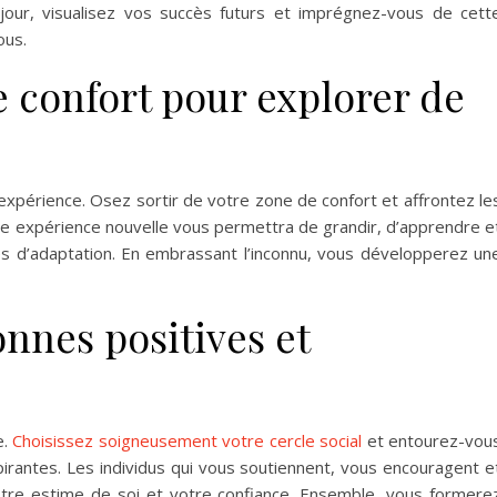
our, visualisez vos succès futurs et imprégnez-vous de cett
ous.
e confort pour explorer de
’expérience. Osez sortir de votre zone de confort et affrontez le
ue expérience nouvelle vous permettra de grandir, d’apprendre e
és d’adaptation. En embrassant l’inconnu, vous développerez un
nnes positives et
e.
Choisissez soigneusement votre cercle social
et entourez-vou
pirantes. Les individus qui vous soutiennent, vous encouragent e
otre estime de soi et votre confiance. Ensemble, vous formere