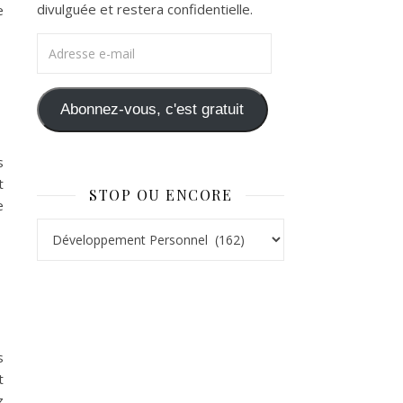
divulguée et restera confidentielle.
e
Adresse e-mail
Abonnez-vous, c'est gratuit
s
t
STOP OU ENCORE
e
Stop ou Encore
s
t
z