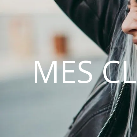
MES C