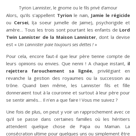
Tyrion Lannister, le gnome ou le fils privé d’amour
Alors, qu’ils s’appellent
Tyrion
le nain,
Jamie le régicide
ou
Cersei
, l(a soeur jumelle de Jaime), psychorigide et
amère… Tous les trois sont pourtant les enfants de
Lord
Twin Lannister de la Maison Lannister
, dont la devise
est «
Un Lannister paie toujours ses dettes !
»
Pour cela, encore faut-il que leur père tienne compte de
leurs opinions ou envies. Que nenni ! A chaque instant,
il
rejettera farouchement sa lignée
, privilégiant en
revanche la gestion des royaumes ou la succession au
trône. Quand bien même, les Lannister fils et fille
donneraient tout à la couronne et surtout à leur père pour
se sentir aimés… Il n’en a que faire ! Vous me suivez ?
Une fois de plus, on peut y voir un rapprochement avec ce
qu’il se passe dans certaines familles où les héritiers
attendent quelque chose de Papa ou Maman. La
consécration ultime pour quelques uns ou simplement être