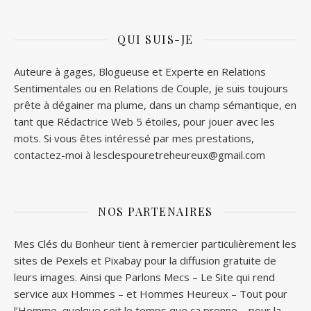
QUI SUIS-JE
Auteure à gages, Blogueuse et Experte en Relations
Sentimentales ou en Relations de Couple, je suis toujours
prête à dégainer ma plume, dans un champ sémantique, en
tant que Rédactrice Web 5 étoiles, pour jouer avec les
mots. Si vous êtes intéressé par mes prestations,
contactez-moi à lesclespouretreheureux@gmail.com
NOS PARTENAIRES
Mes Clés du Bonheur tient à remercier particulièrement les
sites de
Pexels
et
Pixabay
pour la diffusion gratuite de
leurs images. Ainsi que
Parlons Mecs
– Le Site qui rend
service aux Hommes – et
Hommes Heureux
– Tout pour
l’Homme, quelque soit le temps que ça prenne – pour la