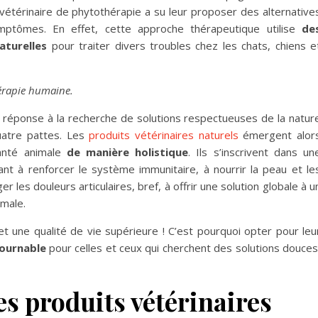
 vétérinaire de phytothérapie a su leur proposer des alternative
ptômes. En effet, cette approche thérapeutique utilise
de
aturelles
pour traiter divers troubles chez les chats, chiens e
érapie humaine.
 réponse à la recherche de solutions respectueuses de la natur
atre pattes. Les
produits vétérinaires naturels
émergent alor
nté animale
de manière holistique
. Ils s’inscrivent dans un
ant à renforcer le système immunitaire, à nourrir la peau et le
ger les douleurs articulaires, bref, à offrir une solution globale à u
imale.
et une qualité de vie supérieure ! C’est pourquoi opter pour leu
tournable
pour celles et ceux qui cherchent des solutions douces
es produits vétérinaires