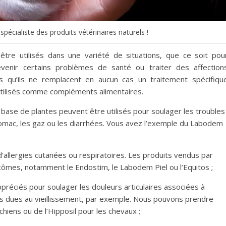
pécialiste des produits vétérinaires naturels !
être utilisés dans une variété de situations, que ce soit pou
révenir certains problèmes de santé ou traiter des affection
ns qu’ils ne remplacent en aucun cas un traitement spécifiqu
 utilisés comme compléments alimentaires.
base de plantes peuvent être utilisés pour soulager les troubles
tomac, les gaz ou les diarrhées. Vous avez l’exemple du Labodem
d’allergies cutanées ou respiratoires. Les produits vendus par
mes, notamment le Endostim, le Labodem Piel ou l’Equitos ;
appréciés pour soulager les douleurs articulaires associées à
aires dues au vieillissement, par exemple. Nous pouvons prendre
chiens ou de l’Hipposil pour les chevaux ;