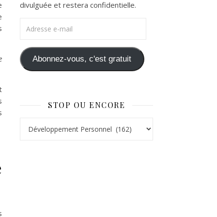
e
divulguée et restera confidentielle.
e
Adresse e-mail
s
e
Abonnez-vous, c'est gratuit
t
s
STOP OU ENCORE
s
Stop ou Encore
e
s