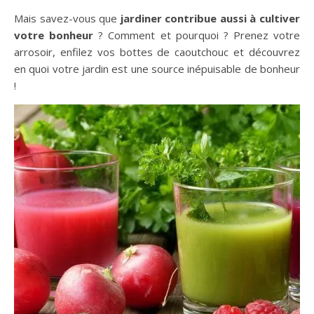
Mais savez-vous que
jardiner contribue aussi à cultiver
votre bonheur
? Comment et pourquoi ? Prenez votre
arrosoir, enfilez vos bottes de caoutchouc et découvrez
en quoi votre jardin est une source inépuisable de bonheur
!