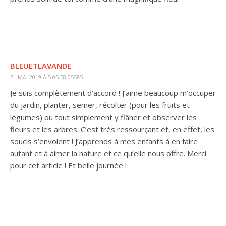
BLEUETLAVANDE
21 MAI 2019 À 5 05 58 05585
Je suis complètement d’accord ! J’aime beaucoup m’occuper
du jardin, planter, semer, récolter (pour les fruits et
légumes) ou tout simplement y flâner et observer les
fleurs et les arbres. C’est très ressourçant et, en effet, les
soucis s’envolent ! J’apprends à mes enfants à en faire
autant et à aimer la nature et ce qu’elle nous offre. Merci
pour cet article ! Et belle journée !