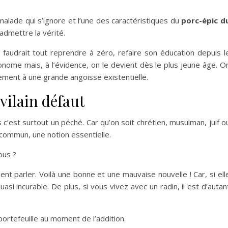
alade qui s’ignore et l’une des caractéristiques du
porc-épic d
admettre la vérité.
il faudrait tout reprendre à zéro, refaire son éducation depuis l
onome mais, à l’évidence, on le devient dès le plus jeune âge. O
ement à une grande angoisse existentielle.
 vilain défaut
 c’est surtout un péché. Car qu’on soit chrétien, musulman, juif o
 commun, une notion essentielle.
ous ?
nt parler. Voilà une bonne et une mauvaise nouvelle ! Car, si ell
asi incurable. De plus, si vous vivez avec un radin, il est d’autan
portefeuille au moment de l’addition.