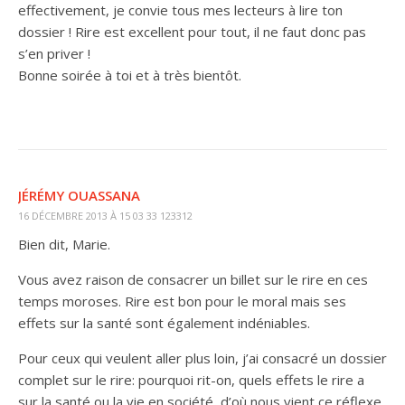
effectivement, je convie tous mes lecteurs à lire ton
dossier ! Rire est excellent pour tout, il ne faut donc pas
s’en priver !
Bonne soirée à toi et à très bientôt.
JÉRÉMY OUASSANA
16 DÉCEMBRE 2013 À 15 03 33 123312
Bien dit, Marie.
Vous avez raison de consacrer un billet sur le rire en ces
temps moroses. Rire est bon pour le moral mais ses
effets sur la santé sont également indéniables.
Pour ceux qui veulent aller plus loin, j’ai consacré un dossier
complet sur le rire: pourquoi rit-on, quels effets le rire a
sur la santé ou la vie en société, d’où nous vient ce réflexe,