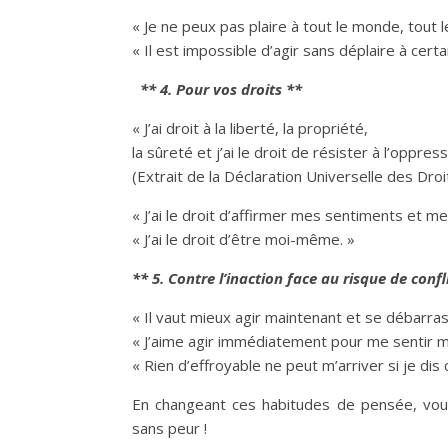
« Je ne peux pas plaire à tout le monde, tout 
« Il est impossible d’agir sans déplaire à certai
** 4. Pour vos droits **
« J’ai droit à la liberté, la propriété,
la sûreté et j’ai le droit de résister à l’oppress
(Extrait de la Déclaration Universelle des Dr
« J’ai le droit d’affirmer mes sentiments et m
« J’ai le droit d’être moi-même. »
** 5. Contre l’inaction face au risque de confl
« Il vaut mieux agir maintenant et se débarra
« J’aime agir immédiatement pour me sentir m
« Rien d’effroyable ne peut m’arriver si je di
En changeant ces habitudes de pensée, vo
sans peur !