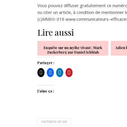
Vous pouvez diffuser gratuitement ce numér
ou citer un article, à condition de mentionner l
(c)MMXII-316 www.
communicateurs
–
efficace
Lire aussi
Enquête sur un mythe vivant : Mark
Adieu 
Zuckerberg par Daniel Ichbiah
Partager :
J’aime ça :
confiance en soi