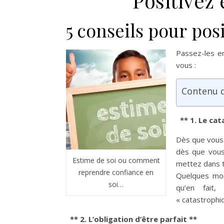
Positivez 
5 conseils pour posi
Passez-les en
vous :
Contenu de
** 1. Le cat
Dès que vous
dès que vous
Estime de soi ou comment
mettez dans t
reprendre confiance en
Quelques moi
soi…
qu’en fait,
« catastrophi
** 2. L’obligation d’être parfait **