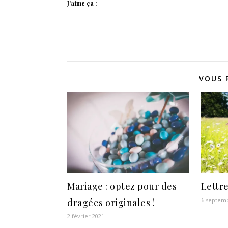
J’aime ça :
VOUS 
Mariage : optez pour des
Lettre
6 septem
dragées originales !
2 février 2021