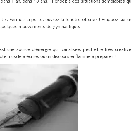
n dans 1
an, dans 10 ans… Pensez à des
situations semblables qu
nt ». Fermez
la porte, ouvrez la fenêtre et criez !
Frappez sur u
s quelques mouvements de gymnastique.
st une source d’énergie qui, canalisée,
peut être très créative
xte musclé à écrire, ou un discours
enflammé à préparer !