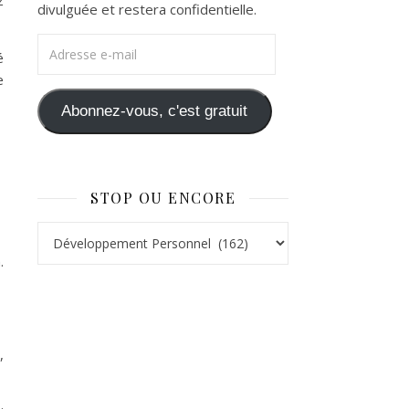
z
divulguée et restera confidentielle.
Adresse e-mail
é
e
Abonnez-vous, c'est gratuit
STOP OU ENCORE
Stop ou Encore
.
,