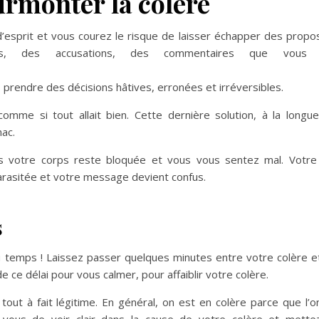
rmonter la colère
’
esprit et vous courez le risque de
laisser échapper des propo
âmes, des accusations, des commentaires que vou
 prendre des décisions hâtives,
erronées et irréversibles.
 comme si tout allait bien. Cette
dernière solution, à la
longue
mac.
ns votre corps reste bloquée et vous vous
sentez mal. Votr
arasitée et votre message devient confus.
s
 temps ! Laissez passer quelques
minutes entre votre colère e
 de
ce délai pour vous calmer, pour
affaiblir votre colère.
tout à fait légitime. En général, on
est en colère parce que l’o