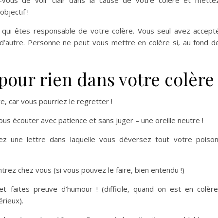
z-vous de voir clair dans la cause
de votre colère et mette
 objectif
!
 qui êtes responsable de votre colère.
Vous seul avez accept
 d’autre. Personne ne peut vous
mettre en colère si, au fond
d
 pour rien dans votre colère
e, car vous pourriez le regretter !
vous
écouter avec patience et sans juger
– une oreille neutre !
vez une lettre dans laquelle vous déversez
tout votre poison
ntrez chez
vous (si vous pouvez le faire,
bien entendu !)
et faites preuve d’humour ! (
difficile, quand on est en
colère
érieux).