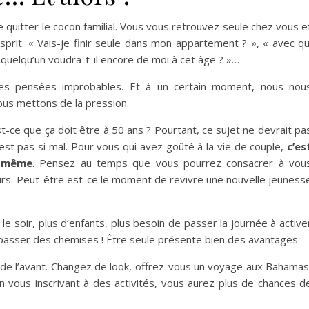
e quitter le cocon familial. Vous vous retrouvez seule chez vous e
rit. « Vais-je finir seule dans mon appartement ? », « avec qu
quelqu’un voudra-t-il encore de moi à cet âge ? »…
des pensées improbables. Et à un certain moment, nous nou
nous mettons de la pression.
t-ce que ça doit être à 50 ans ? Pourtant, ce sujet ne devrait pa
n’est pas si mal. Pour vous qui avez goûté à la vie de couple,
c’es
s-même
. Pensez au temps que vous pourrez consacrer à vou
turs. Peut-être est-ce le moment de revivre une nouvelle jeuness
e soir, plus d’enfants, plus besoin de passer la journée à active
 repasser des chemises ! Être seule présente bien des avantages.
z de l’avant. Changez de look, offrez-vous un voyage aux Bahamas
 vous inscrivant à des activités, vous aurez plus de chances d