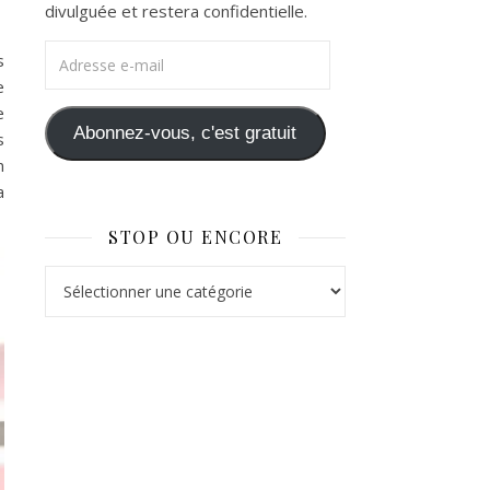
divulguée et restera confidentielle.
Adresse e-mail
s
e
e
Abonnez-vous, c'est gratuit
s
n
a
STOP OU ENCORE
Stop ou Encore