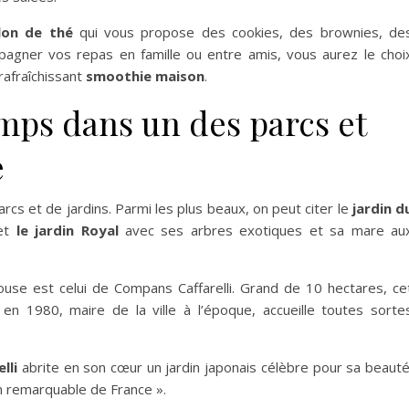
lon de thé
qui vous propose des cookies, des brownies, de
pagner vos repas en famille ou entre amis, vous aurez le choi
rafraîchissant
smoothie maison
.
emps dans un des parcs et
e
rcs et de jardins. Parmi les plus beaux, on peut citer le
jardin d
 et
le jardin Royal
avec ses arbres exotiques et sa mare au
louse est celui de Compans Caffarelli. Grand de 10 hectares, ce
n 1980, maire de la ville à l’époque, accueille toutes sorte
lli
abrite en son cœur un jardin japonais célèbre pour sa beauté
in remarquable de France ».