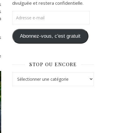
divulguée et restera confidentielle.
s
s
Adresse e-mail
à
Abonnez-vous, c'est gratuit
s
e
STOP OU ENCORE
Stop ou Encore