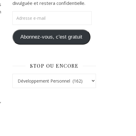
divulguée et restera confidentielle.
s
n
Adresse e-mail
Abonnez-vous, c'est gratuit
STOP OU ENCORE
Stop ou Encore
,