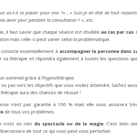
ue va-t-il se passer pour moi ?
« , «
Suis-je en état de tout ressenti
as avoir peur pendant la consultation
? », etc.
e, il faut savoir que chaque séance est étudiée
au cas par cas
. 
on mais celle-ci peut varier selon la problématique.
e consiste essentiellement à
accompagner la personne dans s
sur sa thérapie et répondra également à toutes les questions qu
on sommeil grâce à l’hypnothérapie
r ou pas vers les objectifs que vous voulez atteindre. Sachez auss
a thérapie aura des chances de réussir !
nose n’est pas garantie à 100 % mais elle vous assurera trè
de
de tous vos problèmes.
e n’est en rien
du spectacle ou de la magie
. C’est bien un
débarrassera de tout ce qui vous peut vous perturber.