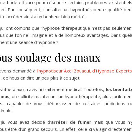
méthode efficace pour résoudre certains problèmes existentiels
der. Par conséquent, consulter un hypnothérapeute qualifié peu
t d’accéder ainsi à un bonheur bien mérité.
i ont compris que l’hypnose thérapeutique n’est pas seulemen
n plus que l’on ne l’imagine et a de nombreux avantages. Dans quel
ement une séance d’hypnose ?
ous soulage des maux
s avons demandé à
l’hypnotiseur Axel Zouaoui, d’Hypnose Expert
, de nous en dire un peu plus à ce sujet.
stitue à aucun avis ni traitement médical. Toutefois,
les bienfait
nnus
, on sollicite maintenant un hypnothérapeute, plus facilemen
 est capable de vous débarrasser de certaines addictions o
imale.
jà, vous avez décidé d’
arrêter de fumer
mais que vous n’
s être d’un grand secours. En effet, celle-ci va agir directemen