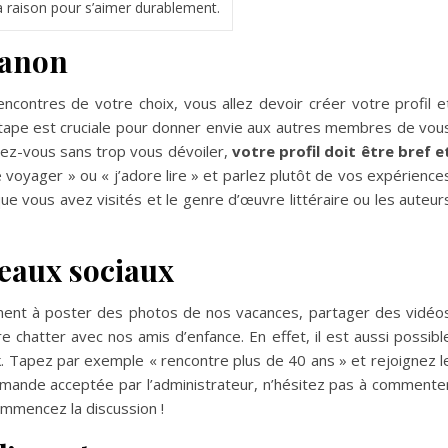
a raison pour s’aimer durablement.
canon
ncontres de votre choix, vous allez devoir créer votre profil e
tape est cruciale pour donner envie aux autres membres de vou
ntez-vous sans trop vous dévoiler,
votre profil doit être bref e
me voyager » ou « j’adore lire » et parlez plutôt de vos expérience
 vous avez visités et le genre d’œuvre littéraire ou les auteur
seaux sociaux
ent à poster des photos de nos vacances, partager des vidéo
e chatter avec nos amis d’enfance. En effet, il est aussi possibl
. Tapez par exemple « rencontre plus de 40 ans » et rejoignez l
emande acceptée par l’administrateur, n’hésitez pas à commente
ommencez la discussion !