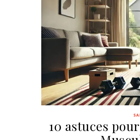
SA
10 astuces pour 
Muscul