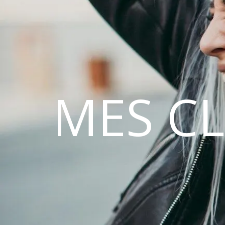
MES C