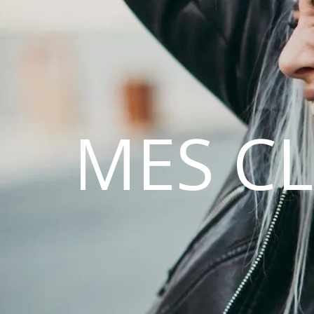
MES C