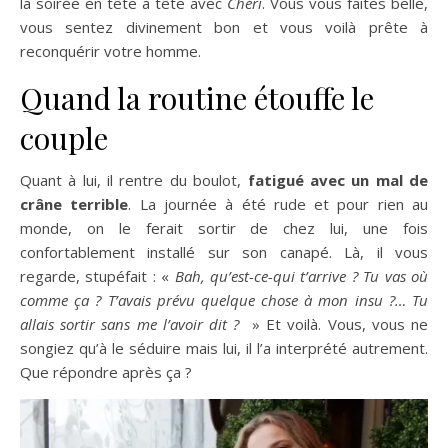
la soirée en tête à tête avec
Chéri
. Vous vous faites belle,
vous sentez divinement bon et vous voilà prête à
reconquérir votre homme.
Quand la routine étouffe le
couple
Quant à lui, il rentre du boulot,
fatigué avec un mal de
crâne terrible
. La journée à été rude et pour rien au
monde, on le ferait sortir de chez lui, une fois
confortablement installé sur son canapé. Là, il vous
regarde, stupéfait : «
Bah, qu’est-ce-qui t’arrive ? Tu vas où
comme ça ? T’avais prévu quelque chose à mon insu ?… Tu
allais sortir sans me l’avoir dit ?
» Et voilà. Vous, vous ne
songiez qu’à le séduire mais lui, il l’a interprété autrement.
Que répondre après ça ?