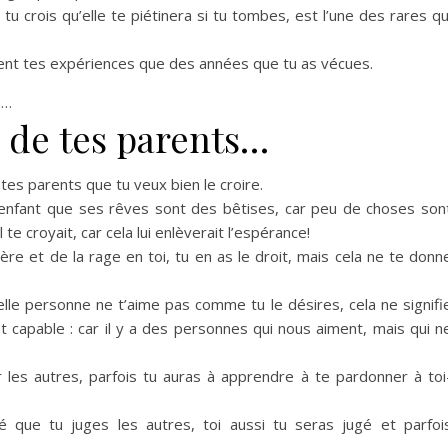
u crois qu’elle te piétinera si tu tombes, est l’une des rares qu
nt tes expériences que des années que tu as vécues.
s…
 de tes parents…
es parents que tu veux bien le croire.
n enfant que ses rêves sont des bêtises, car peu de choses son
l te croyait, car cela lui enlèverait l’espérance!
re et de la rage en toi, tu en as le droit, mais cela ne te donn
le personne ne t’aime pas comme tu le désires, cela ne signifi
st capable : car il y a des personnes qui nous aiment, mais qui n
r les autres, parfois tu auras à apprendre à te pardonner à toi
que tu juges les autres, toi aussi tu seras jugé et parfoi