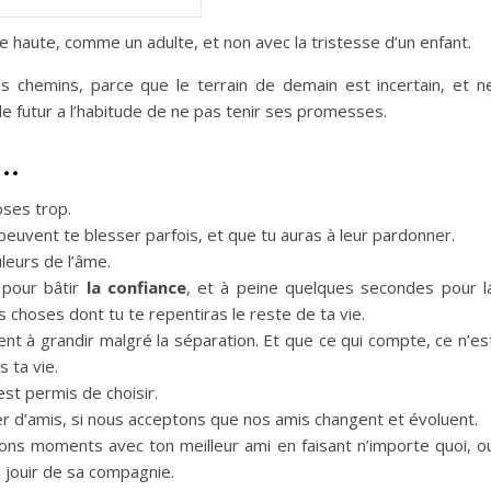
 haute, comme un adulte, et non avec la tristesse d’un enfant.
es chemins, parce que le terrain de demain est incertain, et n
 le futur a l’habitude de ne pas tenir ses promesses.
s…
oses trop.
peuvent te blesser parfois, et que tu auras à leur pardonner.
leurs de l’âme.
 pour bâtir
la confiance
, et à peine quelques secondes pour l
es choses dont tu te repentiras le reste de ta vie.
nt à grandir malgré la séparation. Et que ce qui compte, ce n’es
 ta vie.
est permis de choisir.
 d’amis, si nous acceptons que nos amis changent et évoluent.
ns moments avec ton meilleur ami en faisant n’importe quoi, o
e jouir de sa compagnie.