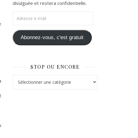
divulguée et restera confidentielle.
Adresse e-mail
e
Abonnez-vous, c'est gratuit
STOP OU ENCORE
Stop ou Encore
a
t
u