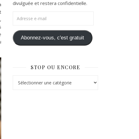
divulguée et restera confidentielle.
a
t
Adresse e-mail
,
s
e
Abonnez-vous, c'est gratuit
u
STOP OU ENCORE
Stop ou Encore