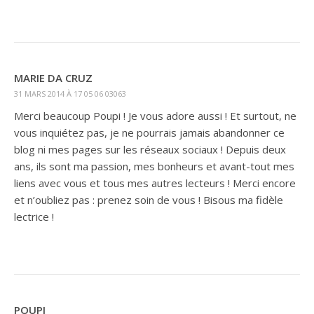
MARIE DA CRUZ
31 MARS 2014 À 17 05 06 03063
Merci beaucoup Poupi ! Je vous adore aussi ! Et surtout, ne
vous inquiétez pas, je ne pourrais jamais abandonner ce
blog ni mes pages sur les réseaux sociaux ! Depuis deux
ans, ils sont ma passion, mes bonheurs et avant-tout mes
liens avec vous et tous mes autres lecteurs ! Merci encore
et n’oubliez pas : prenez soin de vous ! Bisous ma fidèle
lectrice !
POUPI