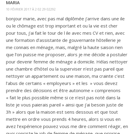
MARIA
10 FÉVRIER 2017 À 2 02 29 02292
bonjour marie, avec pas mal diplômée j’arrive dans une ile
ou le chômage est trop important et ou la vie est cher
pour tous, j’ai fait le tour de l ile avec mes CV et rien, avec
une formation d’assistante de gouvernante hôtellerie je
me connais en ménage, mais, malgré la haute saison rien
que l’on puisse me proposer, alors je me décide a postuler
pour devenir femme de ménage a domicile. Hélas nettoyer
une chambre d’hôtel ou la superviser n’est pas pareil que
nettoyer un appartement ou une maison, ma crainte c’est
l’abus de certains « employeurs » et les » vous devez
prendre des décisions et être autonome » comprenons
« fait le plus possible même si ce n’est pas noté dans la
liste je vous paierais pareil » ainsi que j’ai besoin juste de
3h » alors que la maison est sens dessous et que tout
mettre en ordre vous prends 4 heures, alors si vous en
avez l’expérience pouvez vous me dire comment réagir, en
quoi consiste le job de femme de ménage, que priorise