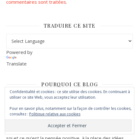
commentaires sont traitées
.
TRADUIRE CE SITE
Powered by
Translate
POURQUOI CE BLOG
Confidentialité et cookies : ce site utilise des cookies. En continuant à
Devenir Optimiste et vivre plus heureux
, c’ est
utiliser ce site Web, vous acceptez leur utilisation.
possible. Encore faut-il le vouloir vraiment.
Pour en savoir plus, notamment sur la façon de contrôler les cookies,
consultez :
Politique relative aux cookies
En vous fournissant
Mes Clés du Bonheur
, vous
apprendrez à voir les choses du bon côté, à mieux gérer
vos émotions, vos sentiments, à reprendre Confiance en
soi et ce qu’est la pensée positive, à la place des idées