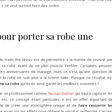
s » se veut surtout hors des codes.
pour porter sa robe une
 du trash the dress est de permettre à la mariée de revivre un
a robe avant de ne plus pouvoir l’enfiler. Certaines peuven
iers anniversaires de mariage, mais ce n’est qu’une question d
a robe ne soit plus à la bonne taille. Puisque ce résultat es
me sa robe
après en avoir gardé les meilleurs souvenirs ?
r par un professionnel comme
Nicolas Dantan
qui saura capturer le
etc. Le concept étant particulier, il est en effet important d
able de créer une atmosphère unique et de
faire ressortir le
oir jouer sur les effets pour obtenir le résultat recherché. L’accen