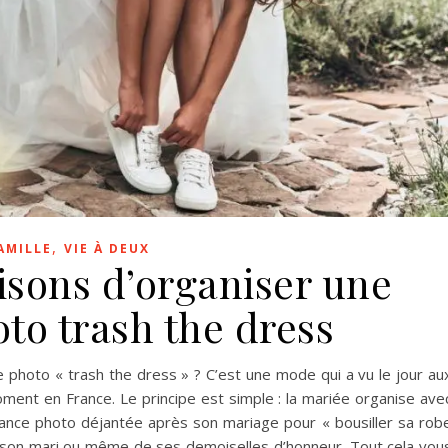
,
AMILLE
VIE À DEUX
aisons d’organiser une
to trash the dress
photo « trash the dress » ? C’est une mode qui a vu le jour au
ment en France. Le principe est simple : la mariée organise ave
ance photo déjantée après son mariage pour « bousiller sa rob
 son mari ou même de ses demoiselles d’honneur. Tout cela vou