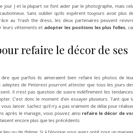
 jour J et la plupart se font aider par le photographe, mais cel
utionneux. Sans oublier qu’ils espèrent toujours avoir plus d
râce au Trash the dress, les deux partenaires peuvent revivr
er leurs vêtements et
adopter les positions les plus folles
, ca
pour refaire le décor de ses
dire que parfois ils aimeraient bien refaire les photos de leu
s adeptes de Pinterest pourront attester que tous les jours de
ent. Il n’est pas question de suivre indéfiniment les tendances
opter. C’est donc le moment d’en essayer plusieurs. Tant que l
vous lancer. Sachez qu’il n’y a pas vraiment de délai pour réalise
ans après le mariage, vous pouvez ainsi
refaire le décor de vo
laisent encore plus que les précédents.
 de lieu ou de thème. Si à l’époque vous aviez opté pour un mariag