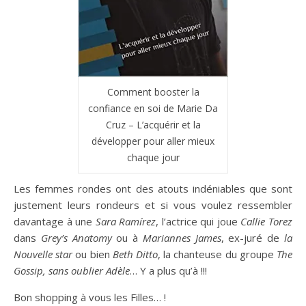
Comment booster la
confiance en soi de Marie Da
Cruz – L’acquérir et la
développer pour aller mieux
chaque jour
Les femmes rondes ont des atouts indéniables que sont
justement leurs rondeurs et si vous voulez ressembler
davantage à une
Sara Ramírez
, l’actrice qui joue
Callie Torez
dans
Grey’s Anatomy
ou à
Mariannes James
, ex-juré de
la
Nouvelle star
ou bien
Beth Ditto
, la chanteuse du groupe
The
Gossip, sans oublier Adèle
… Y a plus qu’à !!!
Bon shopping à vous les Filles… !