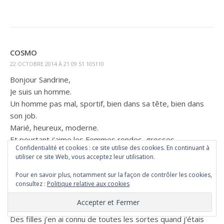
COSMO
22 OCTOBRE 2014 À 21 09 51 105110
Bonjour Sandrine,
Je suis un homme.
Un homme pas mal, sportif, bien dans sa tête, bien dans
son job.
Marié, heureux, moderne.
Et pourtant j’aime les Femmes rondes, grosses,
Confidentialité et cookies : ce site utilise des cookies. En continuant à
charnelles, grasses, avec du ventre, de la cellulite et des
utiliser ce site Web, vous acceptez leur utilisation.
rondeurs.
Pour en savoir plus, notamment sur la façon de contrôler les cookies,
Je n’y peux rien ce genre de femme a toujours fait vibré ma
consultez :
Politique relative aux cookies
sensibilité.
Oh en tant que « Beau Mec », j’ai eu le choix.
Des filles j’en ai connu de toutes les sortes quand j’étais