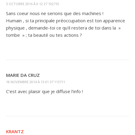
5 OCTOBRE 2016 À 0 12 27 102710
Sans coeur nous ne serions que des machines !
Humain , si ta principale préoccupation est ton apparence
physique , demande-toi ce qu’il restera de toi dans la »
tombe » ; ta beauté ou tes actions ?
MARIE DA CRUZ
18 NOVEMBRE 2014 À 13 01 37 113711
C’est avec plaisir que je diffuse l’info !
KRANTZ