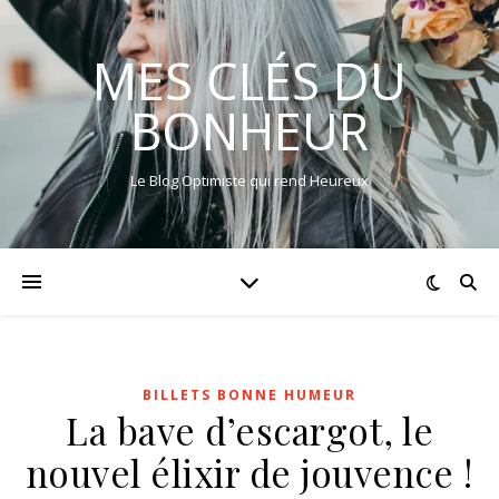
MES CLÉS DU
BONHEUR
Le Blog Optimiste qui rend Heureux
BILLETS BONNE HUMEUR
La bave d’escargot, le
nouvel élixir de jouvence !