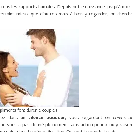
 tous les rapports humains. Depuis notre naissance jusqu’à notr
certains mieux que d’autres mais à bien y regarder, on cherch
liments font durer le couple !
lisez dans un
silence boudeur
, vous regardant en
chiens d
ne vous a pas donné pleinement satisfaction pour x ou y raison
me voie, dans la même direction. Or, tout le monde le sait…