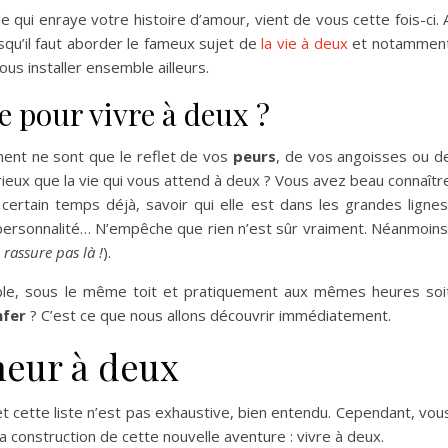
able qui enraye votre histoire d’amour, vient de vous cette fois-ci. 
rsqu’il faut aborder le fameux sujet de
la vie à deux
et notammen
ous installer ensemble ailleurs.
e pour vivre à deux ?
ment ne sont que le reflet de vos
peurs
, de vos angoisses ou d
rieux que la vie qui vous attend à deux ? Vous avez beau connaîtr
ertain temps déjà, savoir qui elle est dans les grandes lignes
personnalité… N’empêche que rien n’est sûr vraiment. Néanmoins
s rassure pas là !
).
ble, sous le même toit et pratiquement aux mêmes heures soi
nfer
? C’est ce que nous allons découvrir immédiatement.
heur à deux
t cette liste n’est pas exhaustive, bien entendu. Cependant, vou
la construction de cette nouvelle aventure : vivre à deux.