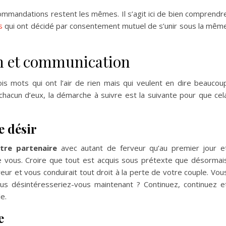
ommandations restent les mêmes. Il s’agit ici de bien comprendr
s
qui ont décidé par consentement mutuel de s’unir sous la mêm
n et communication
is mots qui ont l’air de rien mais qui veulent en dire beaucou
 chacun d’eux, la démarche à suivre est la suivante pour que cel
le désir
otre partenaire
avec autant de ferveur qu’au premier jour e
re vous. Croire que tout est acquis sous prétexte que désormai
ur et vous conduirait tout droit à la perte de votre couple. Vou
ous désintéresseriez-vous maintenant ? Continuez, continuez e
e.
e