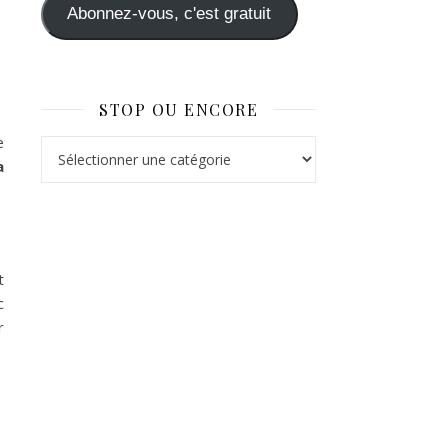
Abonnez-vous, c'est gratuit
STOP OU ENCORE
e
Stop ou Encore
a
t
c
r