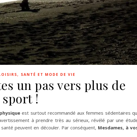
,
LOISIRS
SANTÉ ET MODE DE VIE
es un pas vers plus de
sport !
 physique
est surtout recommandé aux femmes sédentaires qu
avertissement à prendre très au sérieux, révélé par une étud
e santé peuvent en découler. Par conséquent,
Mesdames, à vo