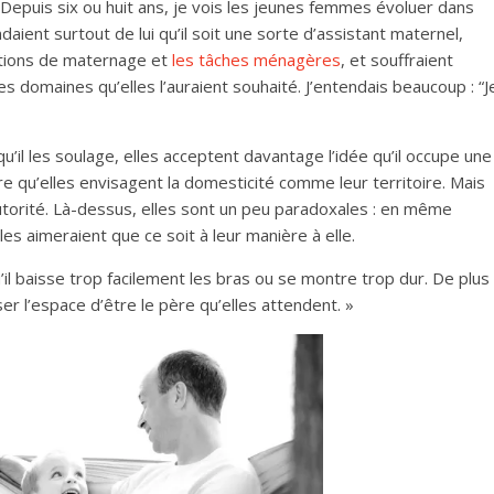
 Depuis six ou huit ans, je vois les jeunes femmes évoluer dans
aient surtout de lui qu’il soit une sorte d’assistant maternel,
nctions de maternage et
les tâches ménagères
, et souffraient
es domaines qu’elles l’auraient souhaité. J’entendais beaucoup : “J
qu’il les soulage, elles acceptent davantage l’idée qu’il occupe une
ire qu’elles envisagent la domesticité comme leur territoire. Mais
d’autorité. Là-dessus, elles sont un peu paradoxales : en même
es aimeraient que ce soit à leur manière à elle.
u’il baisse trop facilement les bras ou se montre trop dur. De plus
ser l’espace d’être le père qu’elles attendent. »