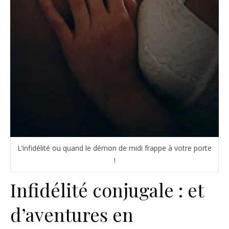
L’infidélité ou quand le démon de midi frappe à votre porte
!
Infidélité conjugale : et
d’aventures en