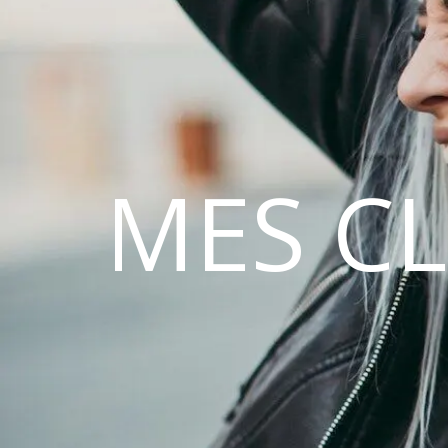
MES C