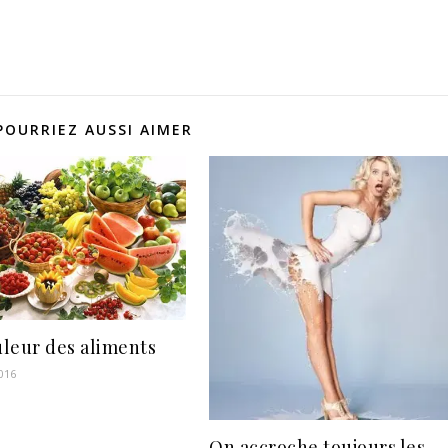
POURRIEZ AUSSI AIMER
uleur des aliments
016
On accroche toujours les