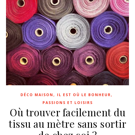
,
,
DÉCO MAISON
IL EST OÙ LE BONHEUR
PASSIONS ET LOISIRS
Où trouver facilement du
tissu au mètre sans sortir