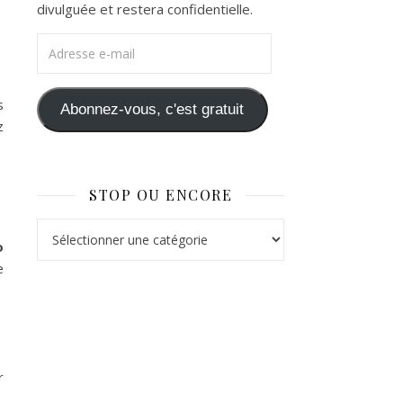
divulguée et restera confidentielle.
Adresse e-mail
s
Abonnez-vous, c'est gratuit
z
STOP OU ENCORE
Stop ou Encore
o
e
r