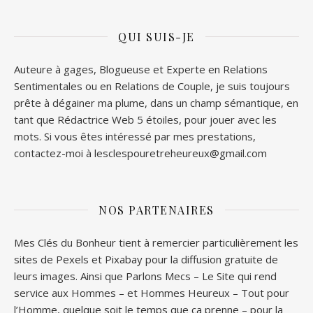
QUI SUIS-JE
Auteure à gages, Blogueuse et Experte en Relations
Sentimentales ou en Relations de Couple, je suis toujours
prête à dégainer ma plume, dans un champ sémantique, en
tant que Rédactrice Web 5 étoiles, pour jouer avec les
mots. Si vous êtes intéressé par mes prestations,
contactez-moi à lesclespouretreheureux@gmail.com
NOS PARTENAIRES
Mes Clés du Bonheur tient à remercier particulièrement les
sites de
Pexels
et
Pixabay
pour la diffusion gratuite de
leurs images. Ainsi que
Parlons Mecs
– Le Site qui rend
service aux Hommes – et
Hommes Heureux
– Tout pour
l’Homme, quelque soit le temps que ça prenne – pour la