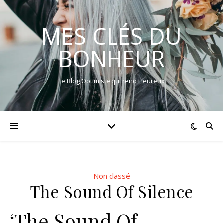
MES CLÉS DU
BONHEUR
Le Blog Optimiste qui rend Heureux
Non classé
The Sound Of Silence
‘The Sound Of