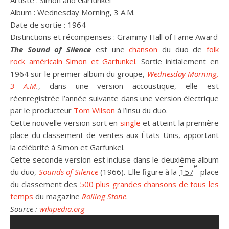
Album :
Wednesday Morning, 3 A.M.
Date de sortie :
1964
Distinctions et récompenses :
Grammy Hall of Fame Award
The Sound of Silence
est une
chanson
du duo de
folk
rock
américain
Simon et Garfunkel
. Sortie initialement en
1964 sur le premier album du groupe,
Wednesday Morning,
3 A.M.
, dans une version accoustique, elle est
réenregistrée l’année suivante dans une version électrique
par le producteur
Tom Wilson
à l’insu du duo.
Cette nouvelle version sort en
single
et atteint la première
place du classement de ventes aux États-Unis, apportant
la célébrité à Simon et Garfunkel.
Cette seconde version est incluse dans le deuxième album
e
du duo,
Sounds of Silence
(1966). Elle figure à la
157
place
du classement des
500 plus grandes chansons de tous les
temps
du magazine
Rolling Stone
.
Source :
wikipedia.org