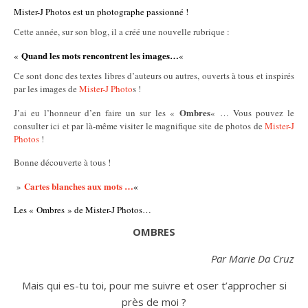
Mister-J Photos est un photographe passionné !
Cette année, sur son blog, il a créé une nouvelle rubrique :
Quand les mots rencontrent les images…
«
«
Ce sont donc des textes libres d’auteurs ou autres, ouverts à tous et inspirés
par les images de
Mister-J Photo
s !
Ombres
J’ai eu l’honneur d’en faire un sur les «
« … Vous pouvez le
consulter ici et par là-même visiter le magnifique site de photos de
Mister-J
Photos
!
Bonne découverte à tous !
Cartes blanches aux mots …
«
»
Les « Ombres » de Mister-J Photos…
OMBRES
Par Marie Da Cruz
Mais qui es-tu toi, pour me suivre et oser t’approcher si
près de moi ?