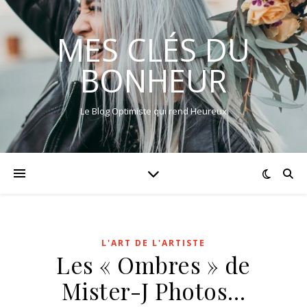
MES CLÉS DU
BONHEUR
Le Blog Optimiste qui rend Heureux
L'ART DE L'ARTISTE
Les « Ombres » de
Mister-J Photos…