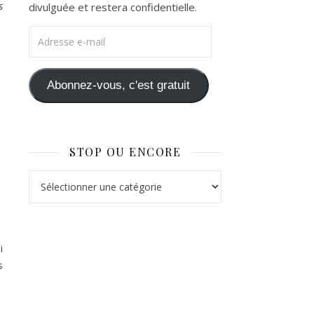
s
divulguée et restera confidentielle.
Adresse e-mail
Abonnez-vous, c'est gratuit
STOP OU ENCORE
Stop ou Encore
i
s